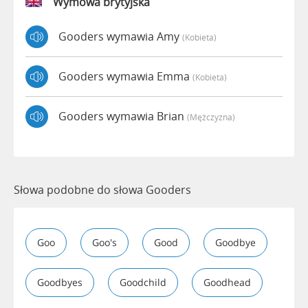
Wymowa brytyjska
Gooders wymawia Amy
(kobieta)
Gooders wymawia Emma
(kobieta)
Gooders wymawia Brian
(mężczyzna)
Słowa podobne do słowa Gooders
Goo
Goo's
Good
Goodbye
Goodbyes
Goodchild
Goodhead