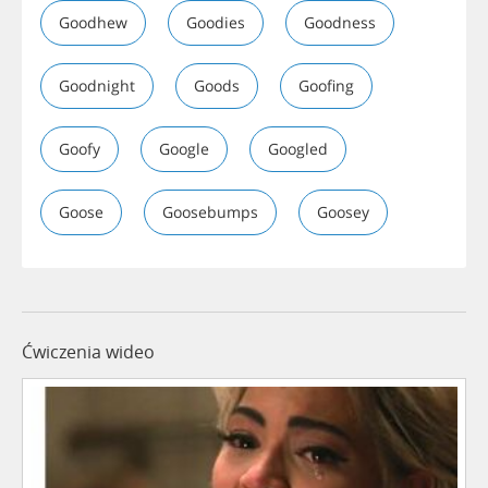
Goodhew
Goodies
Goodness
Goodnight
Goods
Goofing
Goofy
Google
Googled
Goose
Goosebumps
Goosey
Ćwiczenia wideo