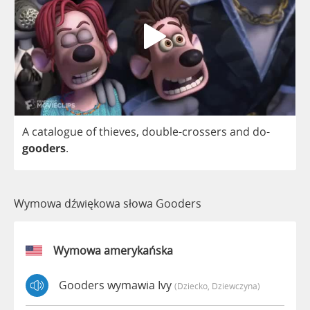
A
catalogue
of
thieves
,
double
-
crossers
and
do
-
gooders
.
Wymowa dźwiękowa słowa Gooders
Wymowa amerykańska
Gooders wymawia Ivy
(dziecko, Dziewczyna)