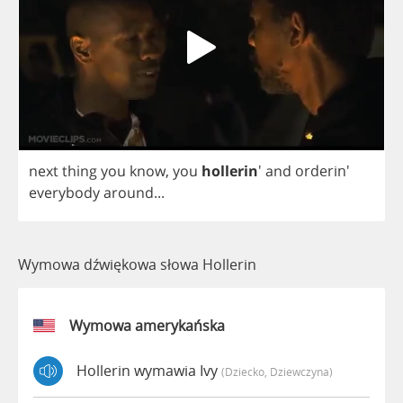
next
thing
you
know
,
you
hollerin
'
and
orderin'
everybody
around
...
Wymowa dźwiękowa słowa Hollerin
Wymowa amerykańska
Hollerin wymawia Ivy
(dziecko, Dziewczyna)