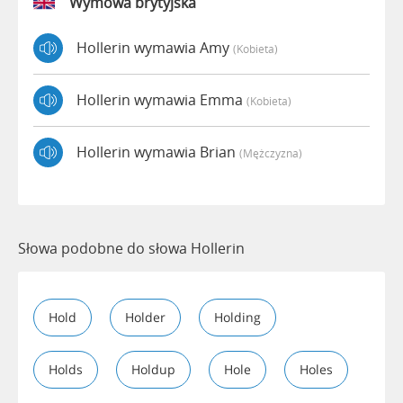
Wymowa brytyjska
Hollerin wymawia Amy
(kobieta)
Hollerin wymawia Emma
(kobieta)
Hollerin wymawia Brian
(mężczyzna)
Słowa podobne do słowa Hollerin
Hold
Holder
Holding
Holds
Holdup
Hole
Holes