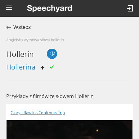
Wstecz
Angielska wymowa słowa hollerin
Hollerin
hollerina
Przykłady z filmów ze słowem Hollerin
Glory - Rawlins Confronts Trip