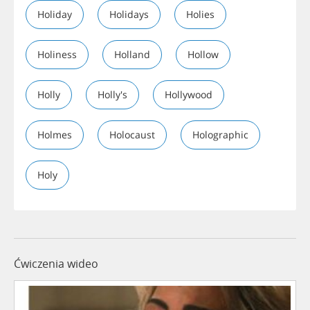
Holiday
Holidays
Holies
Holiness
Holland
Hollow
Holly
Holly's
Hollywood
Holmes
Holocaust
Holographic
Holy
Ćwiczenia wideo