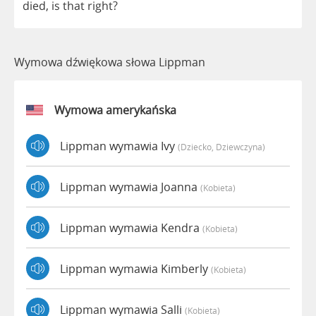
died
,
is
that
right
?
Wymowa dźwiękowa słowa Lippman
Wymowa amerykańska
Lippman wymawia Ivy
(dziecko, Dziewczyna)
Lippman wymawia Joanna
(kobieta)
Lippman wymawia Kendra
(kobieta)
Lippman wymawia Kimberly
(kobieta)
Lippman wymawia Salli
(kobieta)