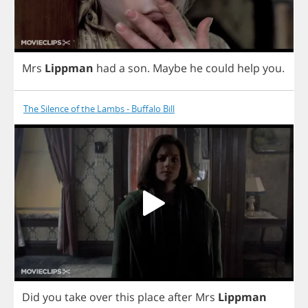
Mrs
Lippman
had
a
son
.
Maybe
he
could
help
you
.
The Silence of the Lambs - Buffalo Bill
Did
you
take
over
this
place
after
Mrs
Lippman