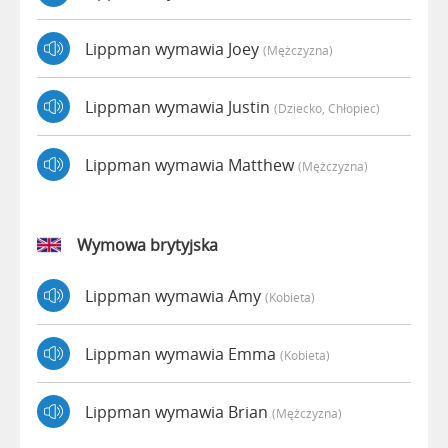
Lippman wymawia Joey
(mężczyzna)
Lippman wymawia Justin
(dziecko, Chłopiec)
Lippman wymawia Matthew
(mężczyzna)
Wymowa brytyjska
Lippman wymawia Amy
(kobieta)
Lippman wymawia Emma
(kobieta)
Lippman wymawia Brian
(mężczyzna)