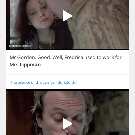
Mr
Gordon
.
Good
.
Well
,
Fredrica
used
to
work
for
Mrs
Lippman
.
The Silence of the Lambs - Buffalo Bill