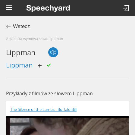
Wstecz
Angielska wymowa słowa lippman
Lippman
Lippman
Przykłady z filmów ze słowem Lippman
The Silence of the Lambs - Buffalo Bill