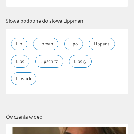
Słowa podobne do słowa Lippman
Lip
Lipman
Lipo
Lippens
Lips
Lipschitz
Lipsky
Lipstick
Ćwiczenia wideo