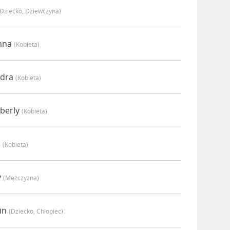
(dziecko, Dziewczyna)
anna
(kobieta)
ndra
(kobieta)
berly
(kobieta)
i
(kobieta)
y
(mężczyzna)
tin
(dziecko, Chłopiec)