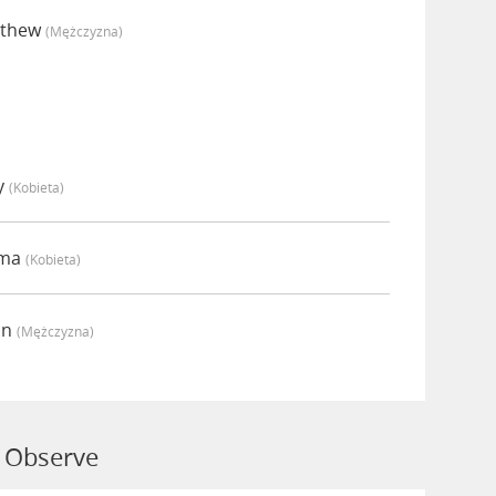
tthew
(mężczyzna)
y
(kobieta)
mma
(kobieta)
an
(mężczyzna)
 Observe