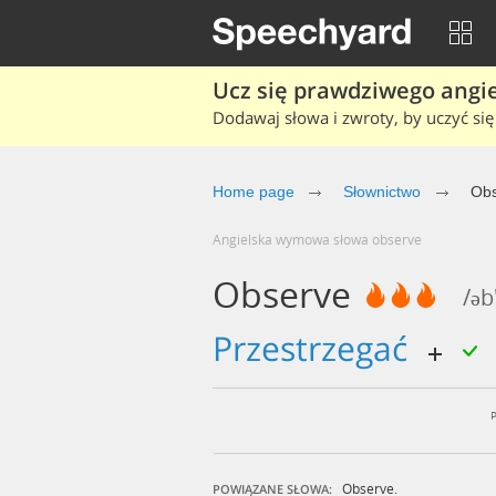
Ucz się prawdziwego angiel
Dodawaj słowa i zwroty, by uczyć się 
Home page
Słownictwo
Obs
Angielska wymowa słowa observe
Observe
/əb
przestrzegać
Observe.
POWIĄZANE SŁOWA: