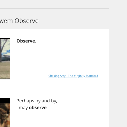
łowem Observe
Observe
.
Chasing Amy - The Virginity Standard
Perhaps
by
and
by
,
I
may
observe