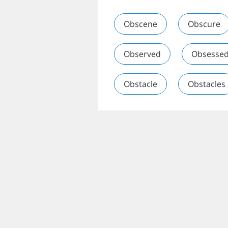
Obscene
Obscure
Observed
Obsesse
Obstacle
Obstacles