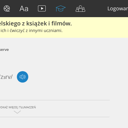
Logowan
skiego z książek i filmów.
ich i ćwiczyć z innymi uczniami.
erve
'zɜrv/
POKAŻ WIĘCEJ TŁUMACZEŃ