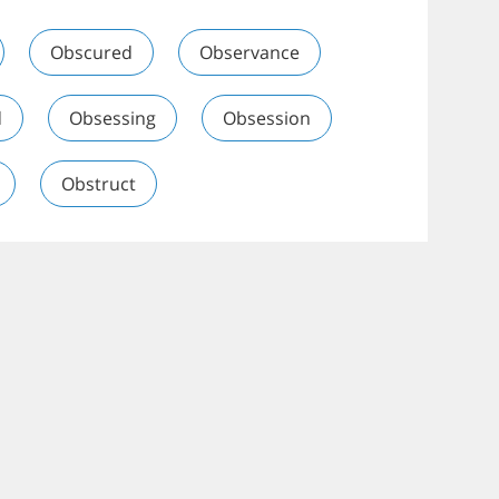
Obscured
Observance
d
Obsessing
Obsession
Obstruct