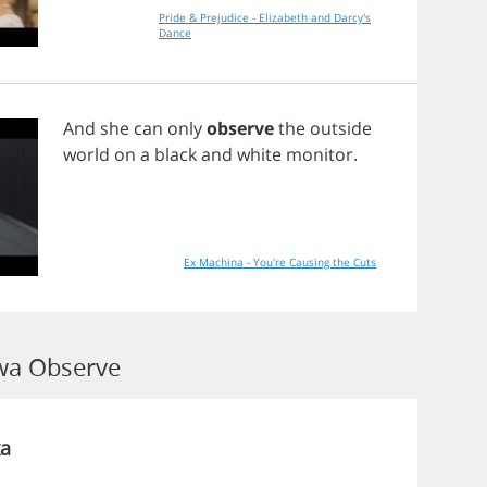
Pride & Prejudice - Elizabeth and Darcy's
Dance
And
she
can
only
observe
the
outside
world
on
a
black
and
white
monitor
.
Ex Machina - You're Causing the Cuts
wa Observe
a