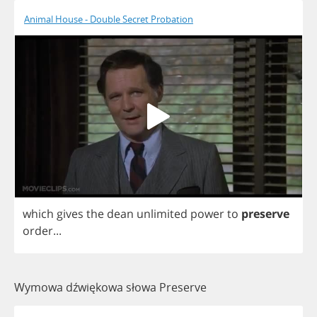
Animal House - Double Secret Probation
which
gives
the
dean
unlimited
power
to
preserve
order
...
Wymowa dźwiękowa słowa Preserve