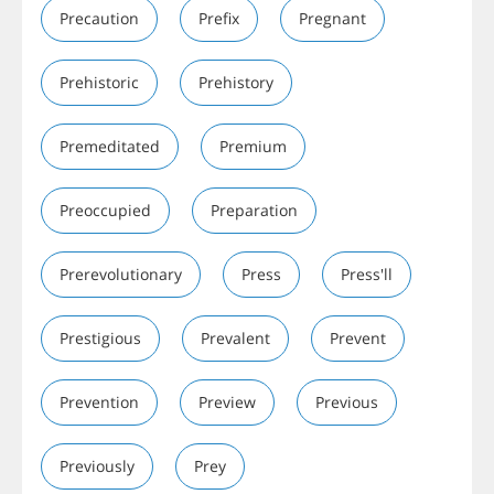
Precaution
Prefix
Pregnant
Prehistoric
Prehistory
Premeditated
Premium
Preoccupied
Preparation
Prerevolutionary
Press
Press'll
Prestigious
Prevalent
Prevent
Prevention
Preview
Previous
Previously
Prey