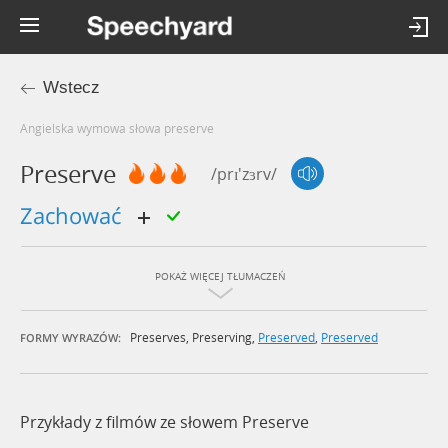
Wstecz
Angielska wymowa słowa preserve
Preserve
/prɪ'zɜrv/
zachować
POKAŻ WIĘCEJ TŁUMACZEŃ
Preserves
,
Preserving
,
Preserved
,
Preserved
FORMY WYRAZÓW:
Przykłady z filmów ze słowem Preserve