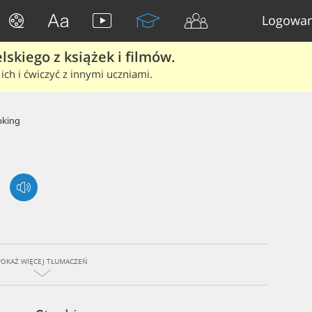
Logowan
skiego z książek i filmów.
ich i ćwiczyć z innymi uczniami.
oking
POKAŻ WIĘCEJ TŁUMACZEŃ