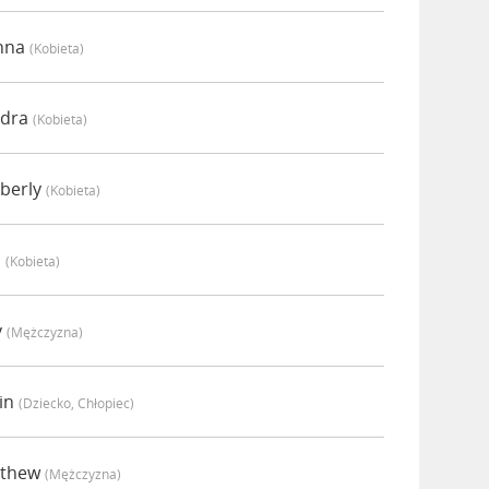
anna
(kobieta)
ndra
(kobieta)
berly
(kobieta)
i
(kobieta)
y
(mężczyzna)
tin
(dziecko, Chłopiec)
tthew
(mężczyzna)