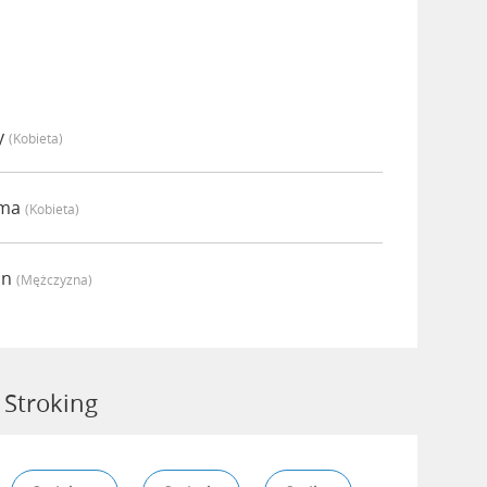
y
(kobieta)
mma
(kobieta)
an
(mężczyzna)
 Stroking