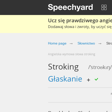
Ucz się prawdziwego angiel
Dodawaj słowa i zwroty, by uczyć się 
Home page
Słownictwo
Str
Angielska wymowa słowa stroking
Stroking
/'stroʊkɪŋ/
głaskanie