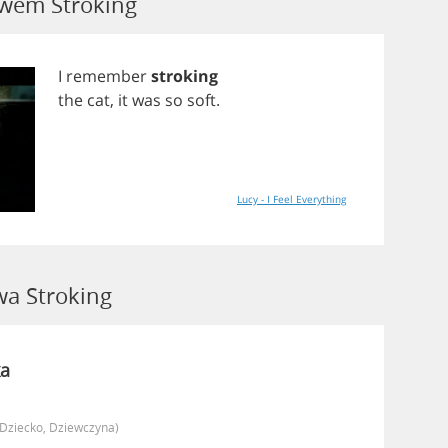
owem Stroking
I
remember
stroking
the
cat
,
it
was
so
soft
.
Lucy - I Feel Everything
a Stroking
a
(dziecko, Dziewczyna)