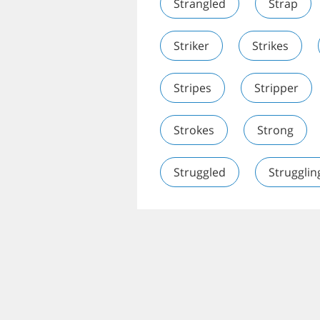
Strangled
Strap
Striker
Strikes
Stripes
Stripper
Strokes
Strong
Struggled
Strugglin