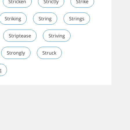
Stricken
Strictly
Strike
Striking
String
Strings
Striptease
Striving
Strongly
Struck
g