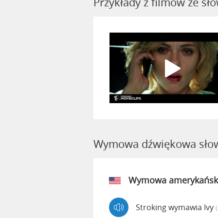
Przykłady z filmów ze sł
Wymowa dźwiękowa słow
Wymowa amerykańsk
Stroking wymawia Ivy