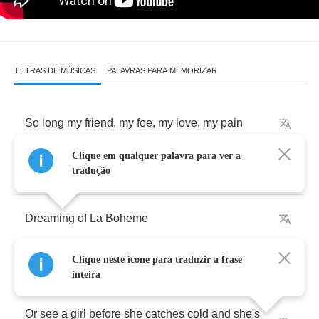
LETRAS DE MÚSICAS
PALAVRAS PARA MEMORIZAR
So
long
my
friend
,
my
foe
,
my
love
,
my
pain
Clique em qualquer palavra para ver a
The
road's
calling
out
my
name
tradução
Dreaming
of
La
Boheme
Clique neste ícone para traduzir a frase
Maybe
I'll
go
to
Barbizon
inteira
Or
see
a
girl
before
she
catches
cold
and
she's