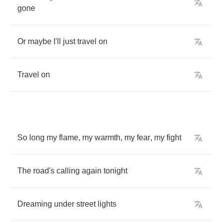
gone
Or
maybe
I'll
just
travel
on
Travel
on
So
long
my
flame
,
my
warmth
,
my
fear
,
my
fight
The
road's
calling
again
tonight
Dreaming
under
street
lights