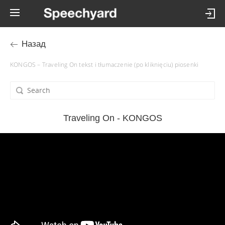
Назад
KONGOS – Traveling On tekst i tłumaczenie (po kliknięciu) piosenki
Traveling On - KONGOS