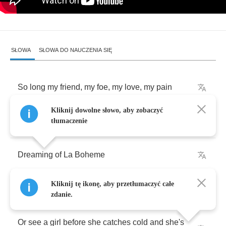
SŁOWA
SŁOWA DO NAUCZENIA SIĘ
So
long
my
friend
,
my
foe
,
my
love
,
my
pain
Kliknij dowolne słowo, aby zobaczyć
The
road's
calling
out
my
name
tłumaczenie
Dreaming
of
La
Boheme
Kliknij tę ikonę, aby przetłumaczyć całe
Maybe
I'll
go
to
Barbizon
zdanie.
Or
see
a
girl
before
she
catches
cold
and
she's