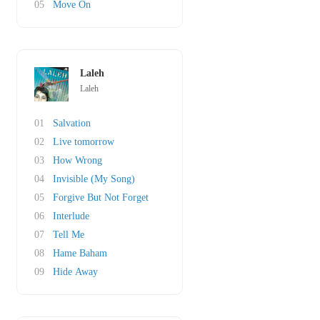
05
Move On
Laleh
Laleh
01
Salvation
02
Live tomorrow
03
How Wrong
04
Invisible (My Song)
05
Forgive But Not Forget
06
Interlude
07
Tell Me
08
Hame Baham
09
Hide Away