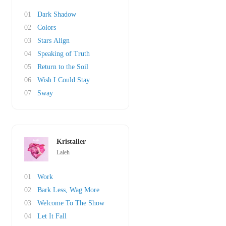
01
Dark Shadow
02
Colors
03
Stars Align
04
Speaking of Truth
05
Return to the Soil
06
Wish I Could Stay
07
Sway
Kristaller
Laleh
01
Work
02
Bark Less, Wag More
03
Welcome To The Show
04
Let It Fall