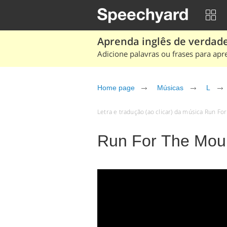
Aprenda inglês de verdade
Adicione palavras ou frases para apr
Home page
Músicas
L
Letra e tradução (ao clicar) da música Run Fo
Run For The Moun