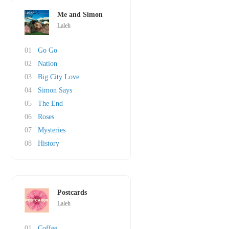
Me and Simon
Laleh
01
Go Go
02
Nation
03
Big City Love
04
Simon Says
05
The End
06
Roses
07
Mysteries
08
History
Postcards
Laleh
01
Coffee