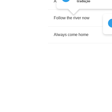
Aim
for
the
wind
tradução
Follow
the
river
now
Always
come
home