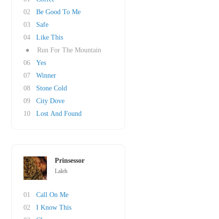
02
Be Good To Me
03
Safe
04
Like This
●
Run For The Mountain
06
Yes
07
Winner
08
Stone Cold
09
City Dove
10
Lost And Found
Prinsessor
Laleh
01
Call On Me
02
I Know This