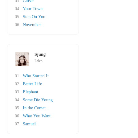
03
Closer
04
Your Town
05
Step On You
06
November
Sjung
Laleh
01
Who Started It
02
Better Life
03
Elephant
04
Some Die Young
05
In the Comet
06
What You Want
07
Samuel