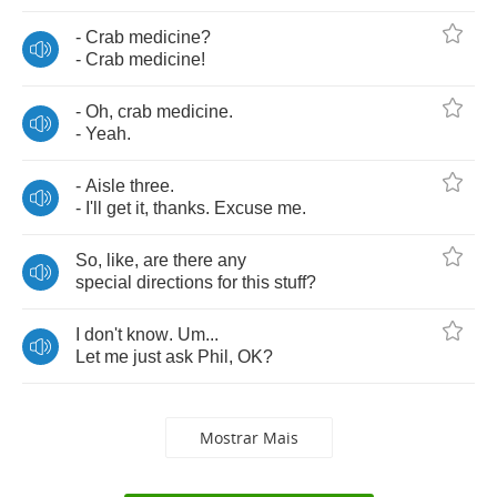
-
Cr
а
b
medicine
?
-
Cr
а
b
medicine
!
-
Oh
,
crab
medicine
.
-
Yeah
.
-
Aisle
three
.
-
I'll
get
it
,
thanks
.
Excuse
me
.
So
,
like
,
are
there
any
special
directions
for
this
stuff
?
I
don't
know
.
Um
...
Let
me
just
ask
Phil
,
OK
?
Mostrar Mais