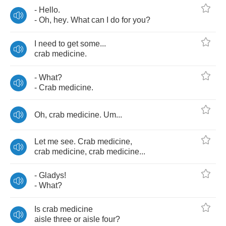
-
Hello
.
-
Oh
,
hey
.
What
can
I
do
for
you
?
I
need
to
get
some
...
cr
а
b
medicine
.
-
What
?
-
Crab
medicine
.
Oh
,
crab
medicine
.
Um
...
Let
me
see
.
Crab
medicine
,
crab
medicine
,
crab
medicine
...
-
Gladys
!
-
What
?
Is
crab
medicine
aisle
three
or
aisle
four
?