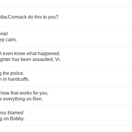
MacCormack
do
this
to
you
?
me
!
ep
calm
.
t
even
know
what
happened
.
ghter
has
been
assaulted
,
Vi
.
g
the
police
.
m
in
handcuffs
.
how
that
works
for
you
,
e
everything
on
Ren
.
you
blamed
ng
on
Bobby
.