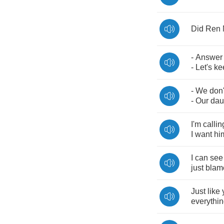
Did
Ren
-
Answer
-
Let's
ke
-
We
don'
-
Our
dau
I'm
callin
I
want
hi
I
can
see
just
blam
Just
like
everythi