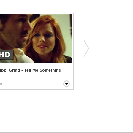
ippi Grind - Tell Me Something
Bridget Jones's Diary - Sti
Daniel