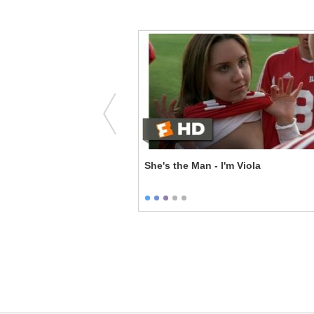
rtunate Events - The
She's the Man - I'm Viola
er Came