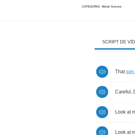
CATEGORIA:
Movie Scenes
SCRIPT DE VÍ
That
son
Careful
,
Look
at
Look
at