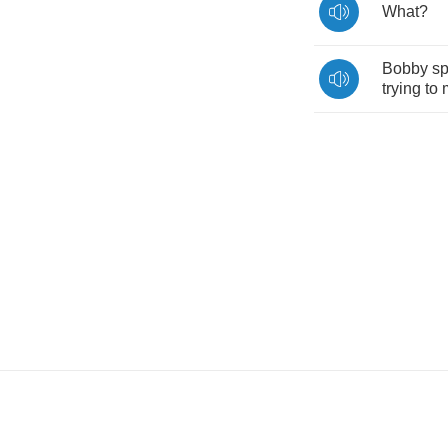
What
?
Bobby
sp
trying
to