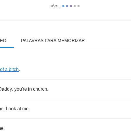
NÍVEL:
DEO
PALAVRAS PARA MEMORIZAR
of
a
bitch
.
Daddy
,
you're
in
church
.
me
.
Look
at
me
.
me
.