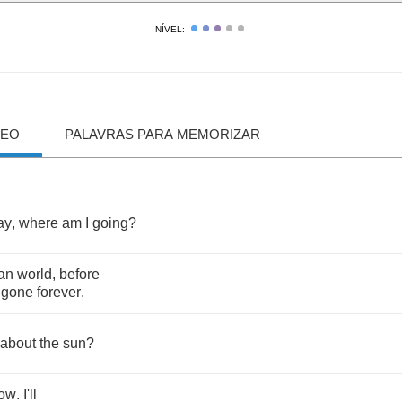
NÍVEL:
DEO
PALAVRAS PARA MEMORIZAR
ay
,
where
am
I
going
?
an
world
,
before
gone
forever
.
about
the
sun
?
ow
.
I'll