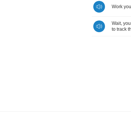
Work
you
Wait
,
you
to
track
t