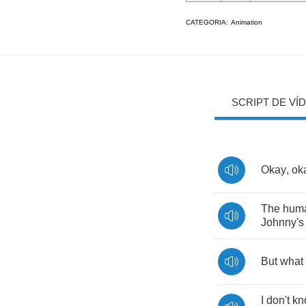
CATEGORIA:
Animation
SCRIPT DE VÍ
Okay
,
ok
The
hum
Johnny's
But
what
I
don't
kn