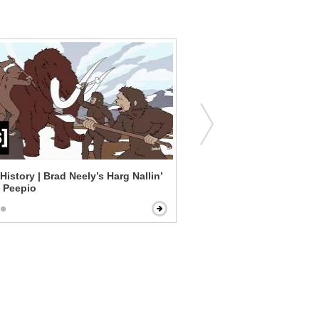
istory | Brad Neely’s Harg Nallin’
Puss in Boots - The Whol
 Peepio