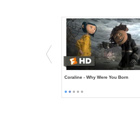
nsignificant
Coraline - Why Were You Born