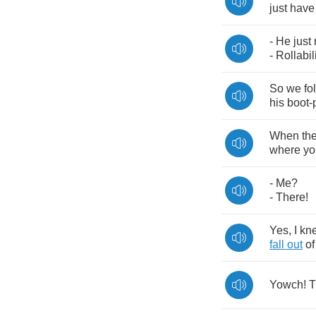
just
have
-
He
just
-
Rollabil
So
we
fo
his
boot
-
When
th
where
yo
-
Me
?
-
There
!
Yes
,
I
kn
fall
out
of
Yowch
!
T