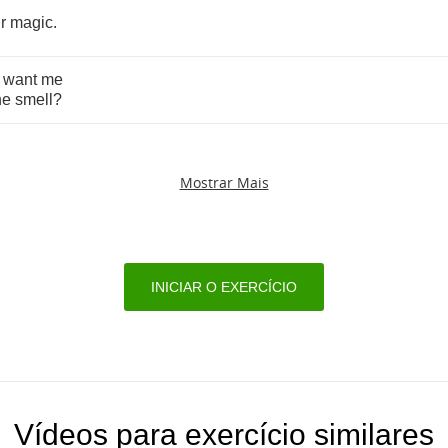
r
magic
.
want
me
he
smell
?
Mostrar Mais
INICIAR O EXERCÍCIO
Vídeos para exercício similares