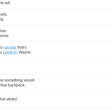
to
roll
.
rolls
.
ity
.
llow
prints
.
ey
run
out
,
that's
u
come
in
,
Wayne
.
ew
something
would
that
backpack
.
hat
stinks
!