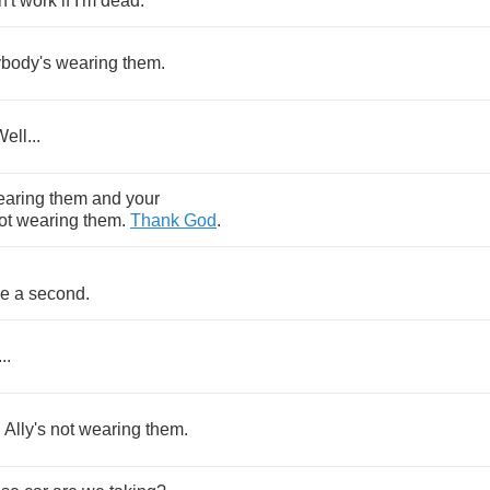
't
work
if
I'm
dead
.
ybody's
wearing
them
.
Well
...
earing
them
and
your
ot
wearing
them
.
Thank
God
.
e
a
second
.
...
.
Ally's
not
wearing
them
.