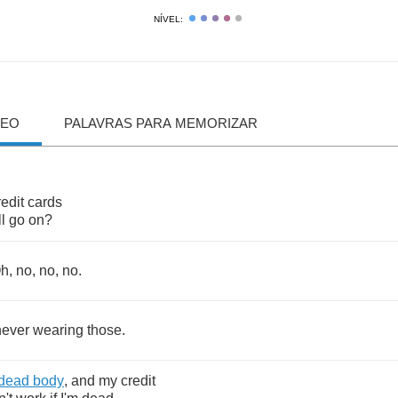
NÍVEL:
DEO
PALAVRAS PARA MEMORIZAR
redit
cards
ll
go
on
?
h
,
no
,
no
,
no
.
never
wearing
those
.
dead
body
,
and
my
credit