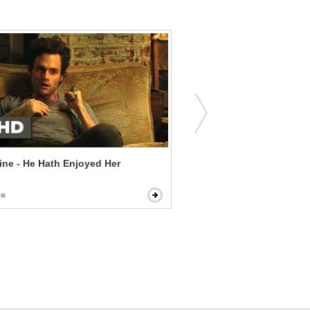
ne - He Hath Enjoyed Her
Red - KGB and CIA