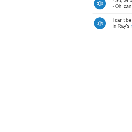
-
So
,
who
-
Oh
,
can
I
can't
be
in
Ray's