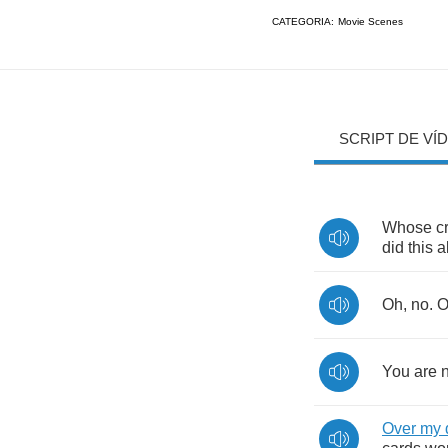
CATEGORIA:
Movie Scenes
SCRIPT DE VÍ
Whose
c
did
this
a
Oh
,
no
.
O
You
are
Over
my