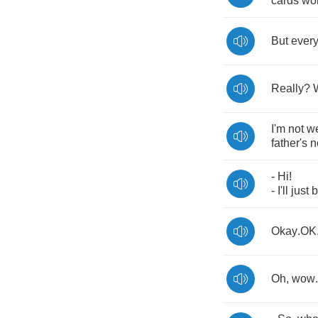
cards
won
But
ever
Really
?
I'm
not
w
father's
n
-
Hi
!
-
I'll
just
b
Okay
.
OK
Oh
,
wow