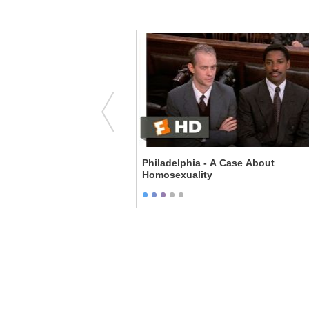
ghten Up
Philadelphia - A Case About
Homosexuality