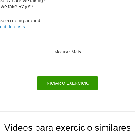
se
car
are
we
taking
?
we
take
Ray's
?
seen
riding
around
midlife
crisis
,
Mostrar Mais
INICIAR O EXERCÍCIO
Vídeos para exercício similares