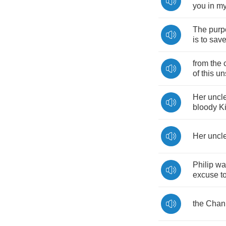
you
in
m
The
purp
is
to
sav
from
the
of
this
un
Her
uncl
bloody
K
Her
uncl
Philip
wa
excuse
t
the
Chan