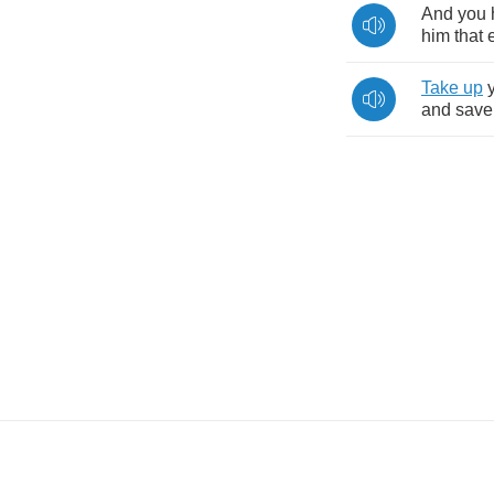
And
you
him
that
Take
up
and
save