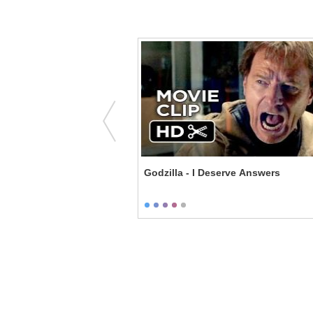
- Gator the Pimp
Godzilla - I Deserve Answers