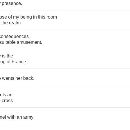
y
presence
.
ose
of
my
being
in
this
room
e
the
realm
consequences
suitable
amusement
.
e
is
the
ing
of
France
.
e
wants
her
back
.
nts
an
o
cross
nel
with
an
army
.