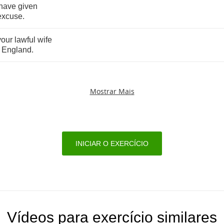
have
given
excuse
.
your
lawful
wife
England
.
Mostrar Mais
INICIAR O EXERCÍCIO
Vídeos para exercício similares