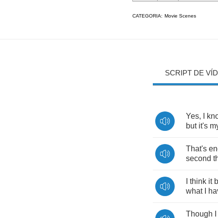
CATEGORIA:
Movie Scenes
SCRIPT DE VÍ
Yes
,
I
kn
but
it's
m
That's
en
second
t
I
think
it
b
what
I
ha
Though
I