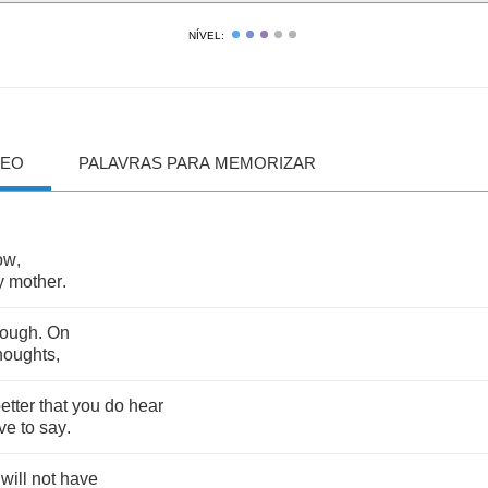
NÍVEL:
DEO
PALAVRAS PARA MEMORIZAR
ow
,
y
mother
.
ough
.
On
houghts
,
etter
that
you
do
hear
ve
to
say
.
will
not
have