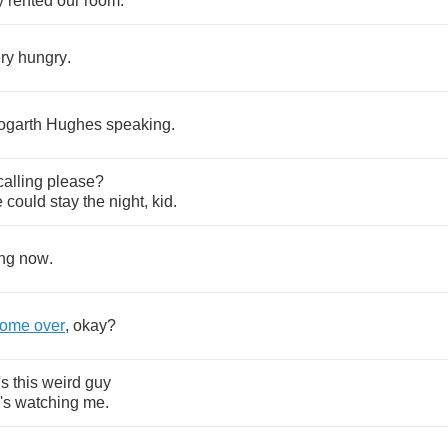
y
rented
our
room
.
ry
hungry
.
ogarth
Hughes
speaking
.
calling
please
?
e
could
stay
the
night
,
kid
.
ng
now
.
come
over
,
okay
?
's
this
weird
guy
's
watching
me
.