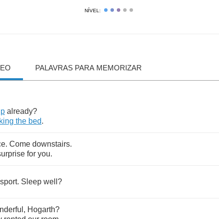
NÍVEL:
DEO
PALAVRAS PARA MEMORIZAR
up
already
?
king
the
bed
.
ce
.
Come
downstairs
.
surprise
for
you
.
sport
.
Sleep
well
?
nderful
,
Hogarth
?