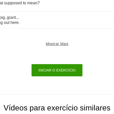
at
supposed
to
mean
?
big
,
giant
...
ng
out
here
.
Mostrar Mais
INICIAR O EXERCÍCIO
Vídeos para exercício similares