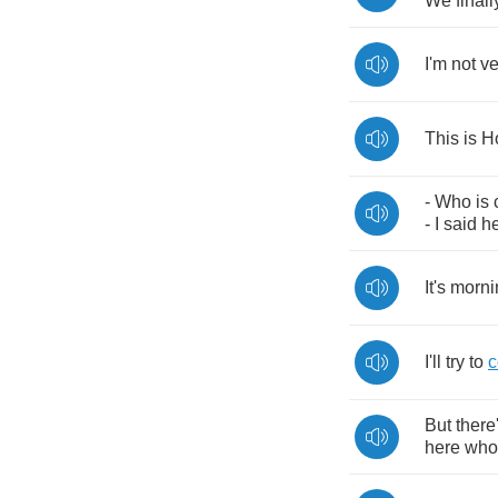
We
finall
I'm
not
ve
This
is
H
-
Who
is
-
I
said
h
It's
morni
I'll
try
to
But
there
here
who