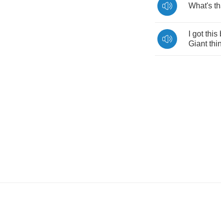
What's
th
I
got
this
Giant
thi