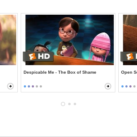
Despicable Me - The Box of Shame
Open S