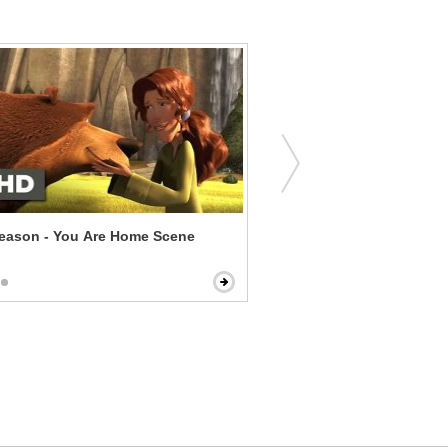
eason - You Are Home Scene
Madagascar: Escape 2 Afr
Plane Crash