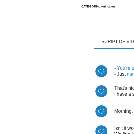
CATEGORIA:
Animation
SCRIPT DE VÍ
-
You're
-
Just
ma
That's
ni
I
have
a
Morning
,
Isn't
it
wo