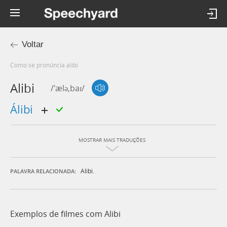
Voltar
Como se pronúncia alibi
Alibi
/'ælə,baɪ/
álibi
MOSTRAR MAIS TRADUÇÕES
Alibi.
PALAVRA RELACIONADA:
Exemplos de filmes com Alibi