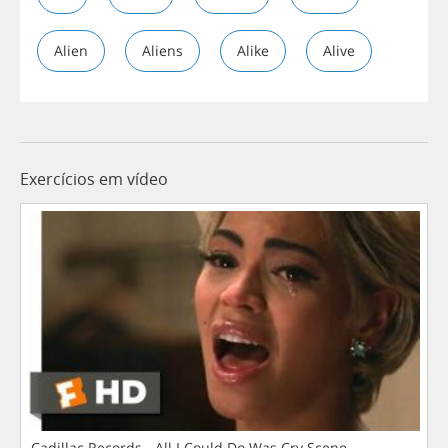
Alien
Aliens
Alike
Alive
Exercícios em vídeo
Cadillac Records - All I Could Do Was Cry Scene