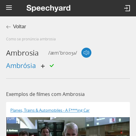
Voltar
Como se pronúncia ambrosia
Ambrosia
/æm'broʊʒə/
ambrósia
Exemplos de filmes com Ambrosia
Planes, Trains & Automobiles - A F***ing Car