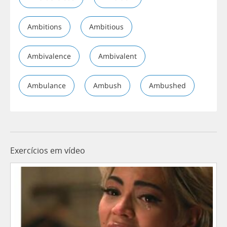
Ambitions
Ambitious
Ambivalence
Ambivalent
Ambulance
Ambush
Ambushed
Exercícios em vídeo