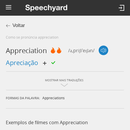
Voltar
Como se pronúncia appreciation
Appreciation
/ə,priʃi'eɪʃən/
apreciação
MOSTRAR MAIS TRADUÇÕES
Appreciations
FORMAS DA PALAVRA:
Exemplos de filmes com Appreciation