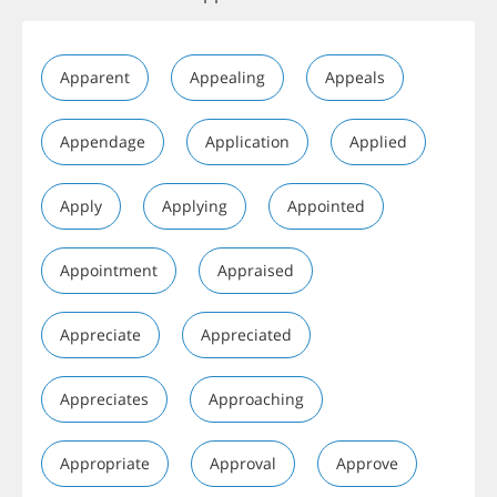
Apparent
Appealing
Appeals
Appendage
Application
Applied
Apply
Applying
Appointed
Appointment
Appraised
Appreciate
Appreciated
Appreciates
Approaching
Appropriate
Approval
Approve