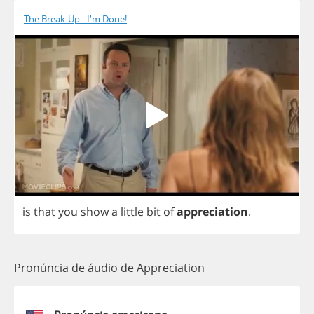
The Break-Up - I'm Done!
is
that
you
show
a
little
bit
of
appreciation
.
Pronúncia de áudio de Appreciation