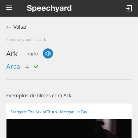
Voltar
Como se pronúncia ark
Ark
/ɑrk/
arca
Exemplos de filmes com Ark
Stargate: The Ark of Truth - Morgan Le Fay