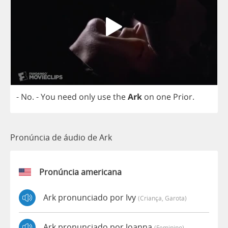
-
No
.
-
You
need
only
use
the
Ark
on
one
Prior
.
Pronúncia de áudio de Ark
Pronúncia americana
Ark pronunciado por Ivy
(criança, Garota)
Ark pronunciado por Joanna
(feminino)