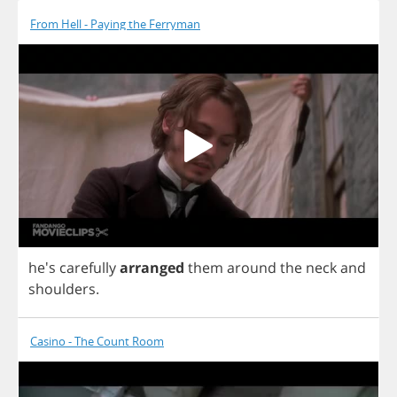
From Hell - Paying the Ferryman
he's
carefully
arranged
them
around
the
neck
and
shoulders
.
Casino - The Count Room