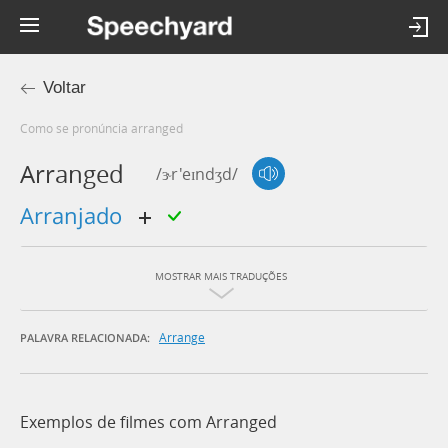
Voltar
Como se pronúncia arranged
Arranged
/ɝr'eɪndʒd/
arranjado
MOSTRAR MAIS TRADUÇÕES
Arrange
PALAVRA RELACIONADA:
Exemplos de filmes com Arranged