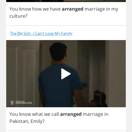
You
know
how
we
have
arranged
marriage
in
my
culture
?
The Big Sick - I Can't Lose My Family
You
know
what
we
call
arranged
marriage
in
Pakistan
,
Emily
?