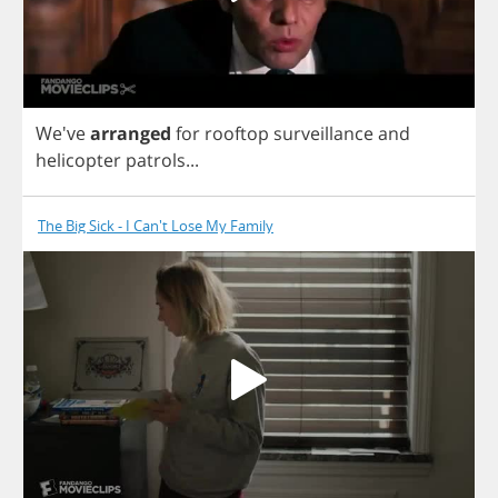
We've
arranged
for
rooftop
surveillance
and
helicopter
patrols
...
The Big Sick - I Can't Lose My Family