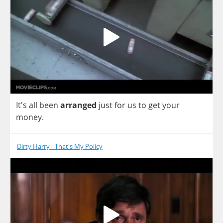
It's
all
been
arranged
just
for
us
to
get
your
money
.
Dirty Harry - That's My Policy