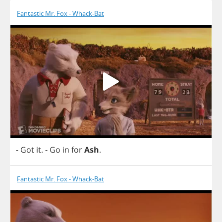
Fantastic Mr. Fox - Whack-Bat
-
Got
it
.
-
Go
in
for
Ash
.
Fantastic Mr. Fox - Whack-Bat