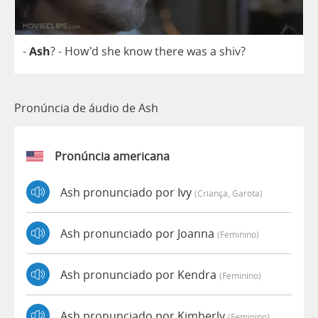
-
Ash
?
- How'd
she
know
there
was
a
shiv
?
Pronúncia de áudio de Ash
Pronúncia americana
Ash pronunciado por Ivy
(criança, Garota)
Ash pronunciado por Joanna
(feminino)
Ash pronunciado por Kendra
(feminino)
Ash pronunciado por Kimberly
(feminino)