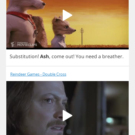
Substitution
!
Ash
,
come
out
!
You
need
a
breather
.
Reindeer Games - Double Cross