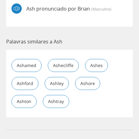
Ash pronunciado por Brian
(masculino)
Palavras similares a Ash
Ashamed
Ashecliffe
Ashes
Ashford
Ashley
Ashore
Ashton
Ashtray