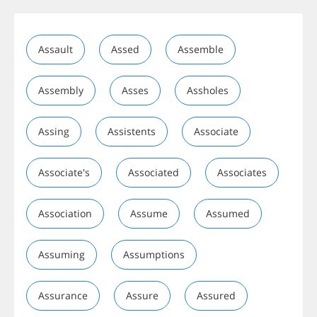
Assault
Assed
Assemble
Assembly
Asses
Assholes
Assing
Assistents
Associate
Associate's
Associated
Associates
Association
Assume
Assumed
Assuming
Assumptions
Assurance
Assure
Assured