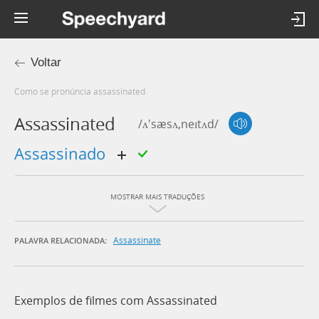
Voltar
Como se pronúncia assassinated
Assassinated
/ʌ'sæsʌ,neɪtʌd/
assassinado
MOSTRAR MAIS TRADUÇÕES
Assassinate
PALAVRA RELACIONADA:
Exemplos de filmes com Assassinated