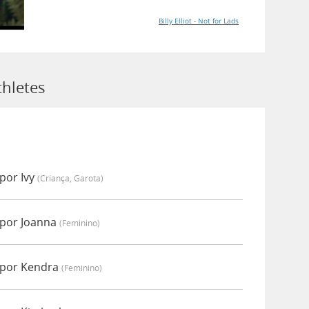
Billy Elliot - Not for Lads
thletes
por Ivy
(criança, Garota)
 por Joanna
(feminino)
 por Kendra
(feminino)