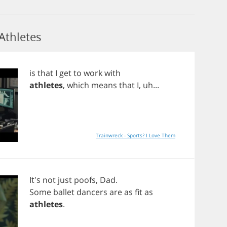
Athletes
is
that
I
get
to
work
with
athletes
,
which
means
that
I
,
uh
...
Trainwreck - Sports? I Love Them
It's
not
just
poofs
,
Dad
.
Some
ballet
dancers
are
as
fit
as
athletes
.