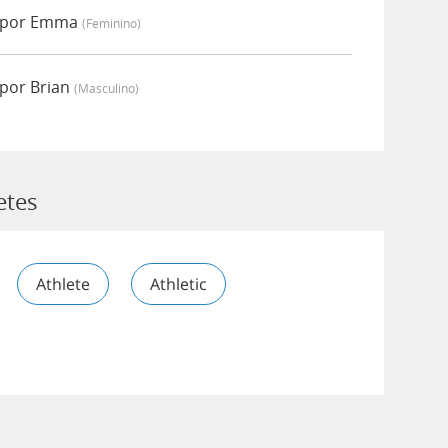
o por Emma
(feminino)
 por Brian
(masculino)
etes
Athlete
Athletic