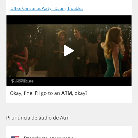
Office Christmas Party - Dating Troubles
Okay
,
fine
. I'll
go
to
an
ATM
,
okay
?
Pronúncia de áudio de Atm