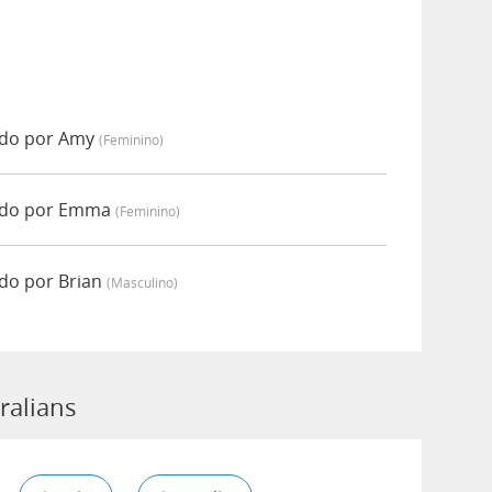
ado por Amy
(feminino)
iado por Emma
(feminino)
ado por Brian
(masculino)
ralians