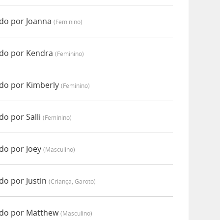
ado por Joanna
(feminino)
ado por Kendra
(feminino)
ado por Kimberly
(feminino)
do por Salli
(feminino)
do por Joey
(masculino)
do por Justin
(criança, Garoto)
ado por Matthew
(masculino)