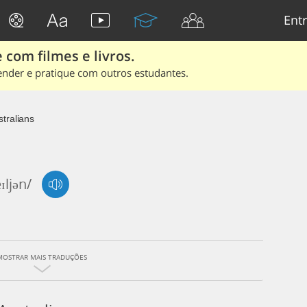
Entr
 com filmes e livros.
ender e pratique com outros estudantes.
tralians
eɪljən/
MOSTRAR MAIS TRADUÇÕES