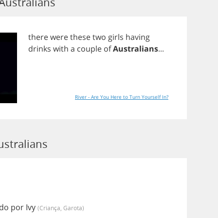
Australians
there
were
these
two
girls
having
drinks
with
a
couple
of
Australians
...
River - Are You Here to Turn Yourself In?
ustralians
do por Ivy
(criança, Garota)