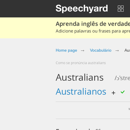
Aprenda inglês de verdade
Adicione palavras ou frases para apr
Home page
Vocabulário
Aus
Como se pronúncia australians
Australians
/ɔ'str
australianos