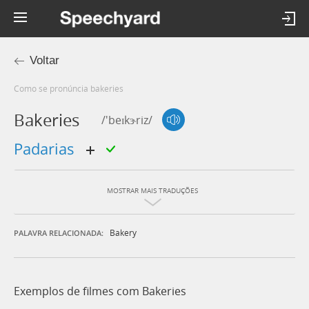
Voltar
Como se pronúncia bakeries
Bakeries
/'beɪkɝriz/
padarias
MOSTRAR MAIS TRADUÇÕES
Bakery
PALAVRA RELACIONADA:
Exemplos de filmes com Bakeries