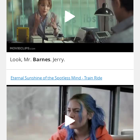
Look
,
Mr
.
Barnes
.
Jerry
.
Eternal Sunshine of the Spotless Mind - Train Ride