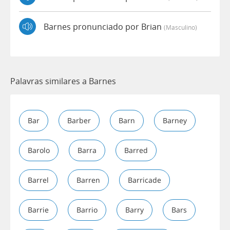
Barnes pronunciado por Brian
(masculino)
Palavras similares a Barnes
Bar
Barber
Barn
Barney
Barolo
Barra
Barred
Barrel
Barren
Barricade
Barrie
Barrio
Barry
Bars