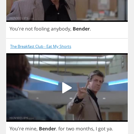
You're
not
fooling
anybody
,
Bender
.
The Breakfast Club - Eat My Shorts
You're
mine
,
Bender
.
for
two
months
,
I
got
ya
.