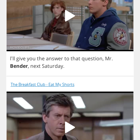
I'll
give
you
the
answer
to
that
question
,
Mr
.
Bender
,
next
Saturday
.
The Breakfast Club - Eat My Shorts