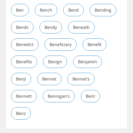
Ben
Bench
Bend
Bending
Bends
Bendy
Beneath
Benedict
Beneficiary
Benefit
Benefits
Benign
Benjamin
Benji
Bennet
Bennet's
Bennett
Bennigan's
Bent
Benz