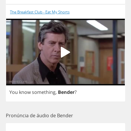
The Breakfast Club - Eat My Shorts
You
know
something
,
Bender
?
Pronúncia de áudio de Bender