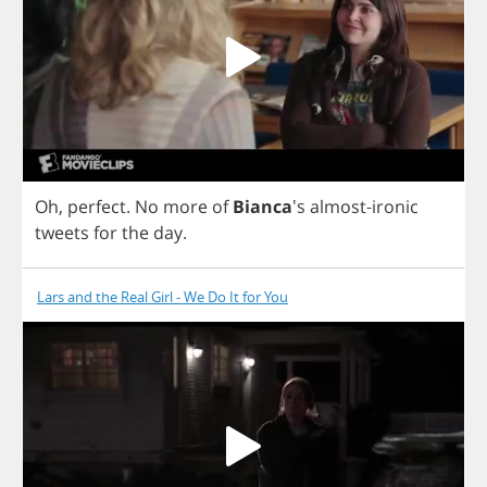
Oh
,
perfect
.
No
more
of
Bianca
's
almost
-
ironic
tweets
for
the
day
.
Lars and the Real Girl - We Do It for You