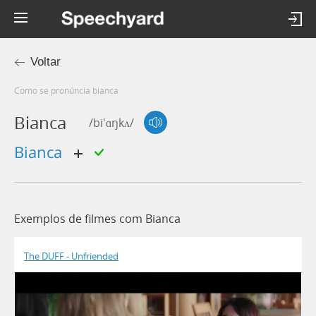
Voltar
Como se pronúncia bianca
Bianca
/bi'ɑŋkʌ/
bianca
Exemplos de filmes com Bianca
The DUFF - Unfriended