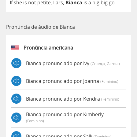
If
she
is
not
petite
,
Lars
,
Bianca
is
a
big
big
go
Pronúncia de áudio de Bianca
Pronúncia americana
Bianca pronunciado por Ivy
(criança, Garota)
Bianca pronunciado por Joanna
(feminino)
Bianca pronunciado por Kendra
(feminino)
Bianca pronunciado por Kimberly
(feminino)
Bianca pronunciado por Salli
(feminino)