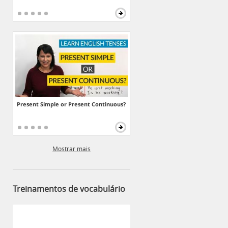
Present Simple or Present Continuous?
Mostrar mais
Treinamentos de vocabulário