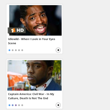
Idlewild - When I Look in Your Eyes
Scene
Captain America: Civil War - In My
Culture, Death Is Not The End