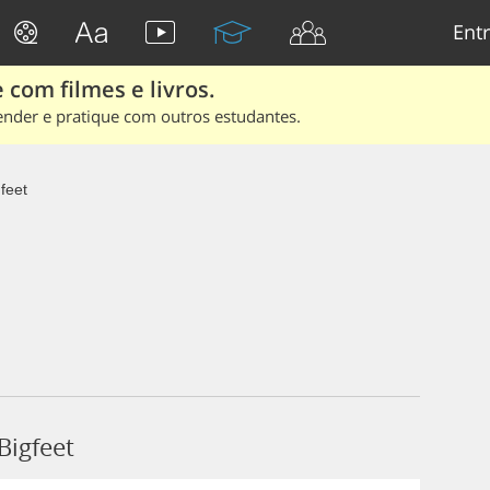
Entr
 com filmes e livros.
ender e pratique com outros estudantes.
feet
Bigfeet