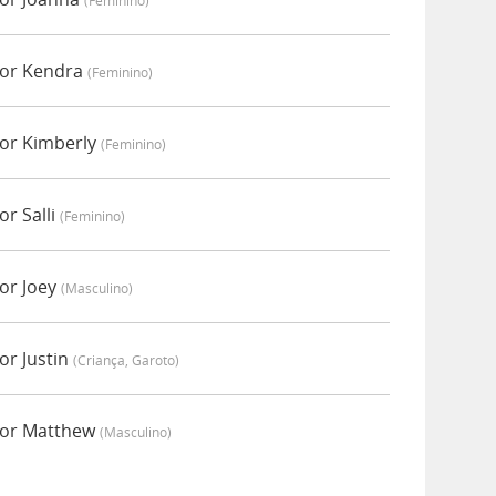
(feminino)
por Kendra
(feminino)
por Kimberly
(feminino)
or Salli
(feminino)
or Joey
(masculino)
or Justin
(criança, Garoto)
por Matthew
(masculino)