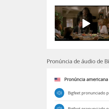
Pronúncia de áudio de Bi
Pronúncia americana
Bigfeet pronunciado p
Bigfeet pronunciado 