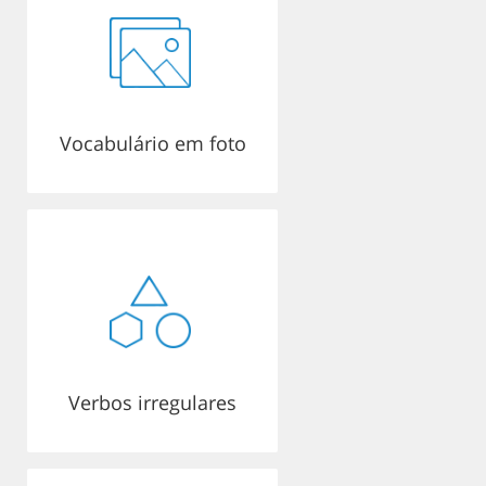
Vocabulário em foto
Verbos irregulares