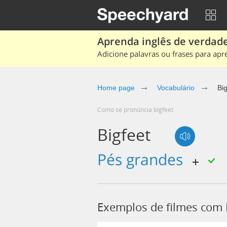
Aprenda inglês de verdade
Adicione palavras ou frases para apr
Home page
Vocabulário
Big
Como se pronúncia bigfeet
Bigfeet
pés grandes
Exemplos de filmes com 