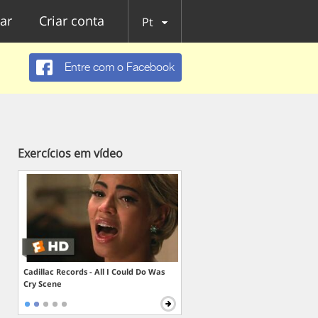
ar
Criar conta
Pt
Entre com o Facebook
Exercícios em vídeo
Cadillac Records - All I Could Do Was
Cry Scene