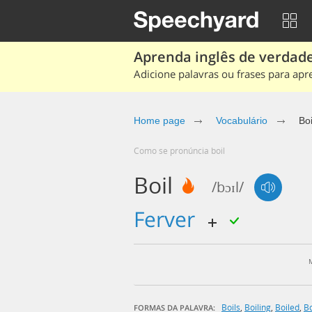
Aprenda inglês de verdade
Adicione palavras ou frases para apr
Home page
Vocabulário
Boi
Como se pronúncia boil
Boil
/bɔɪl/
ferver
Boils
,
Boiling
,
Boiled
,
Bo
FORMAS DA PALAVRA: