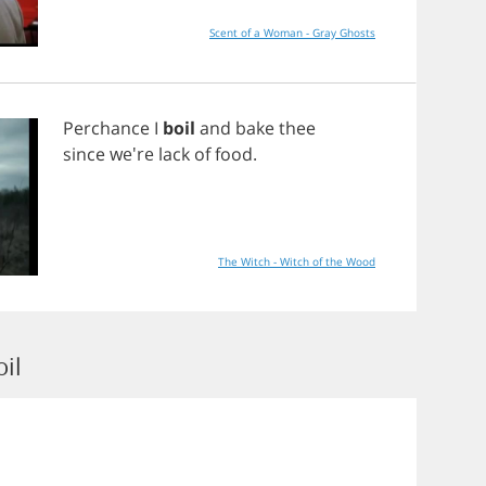
Scent of a Woman - Gray Ghosts
Perchance
I
boil
and
bake
thee
since
we're
lack
of
food
.
The Witch - Witch of the Wood
il