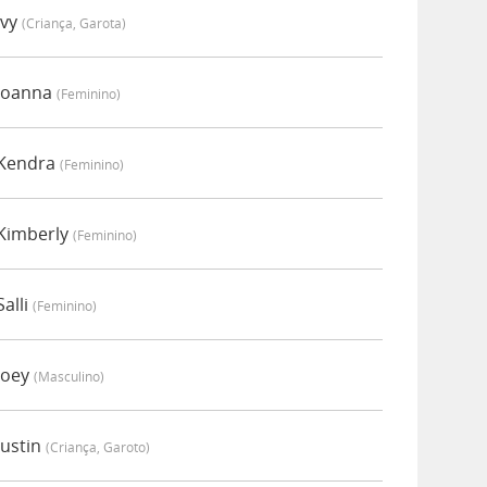
Ivy
(criança, Garota)
 Joanna
(feminino)
 Kendra
(feminino)
 Kimberly
(feminino)
alli
(feminino)
Joey
(masculino)
Justin
(criança, Garoto)