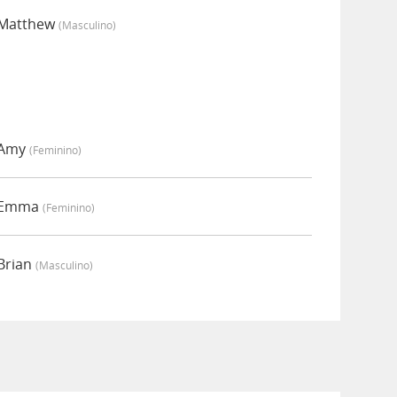
 Matthew
(masculino)
 Amy
(feminino)
r Emma
(feminino)
Brian
(masculino)