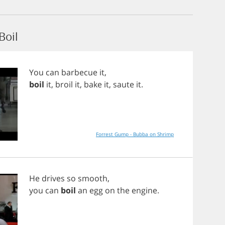
Boil
You
can
barbecue
it
,
boil
it
,
broil
it
,
bake
it
,
saute
it
.
Forrest Gump - Bubba on Shrimp
He
drives
so
smooth
,
you
can
boil
an
egg
on
the
engine
.