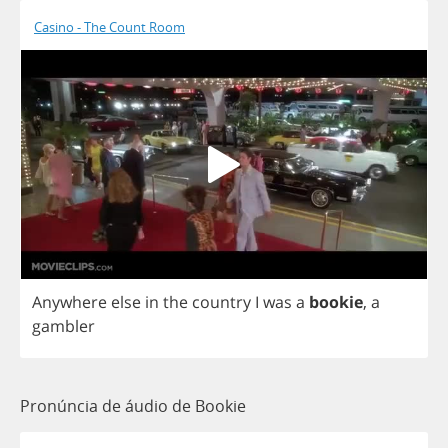
Casino - The Count Room
Anywhere
else
in
the
country
I
was
a
bookie
,
a
gambler
Pronúncia de áudio de Bookie