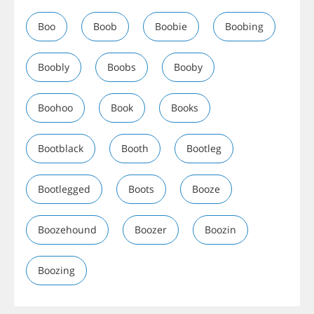
Boo
Boob
Boobie
Boobing
Boobly
Boobs
Booby
Boohoo
Book
Books
Bootblack
Booth
Bootleg
Bootlegged
Boots
Booze
Boozehound
Boozer
Boozin
Boozing