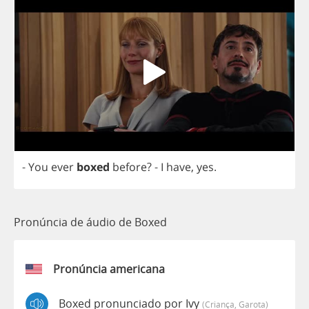
-
You
ever
boxed
before
?
-
I
have
,
yes
.
Pronúncia de áudio de Boxed
Pronúncia americana
Boxed pronunciado por Ivy
(criança, Garota)