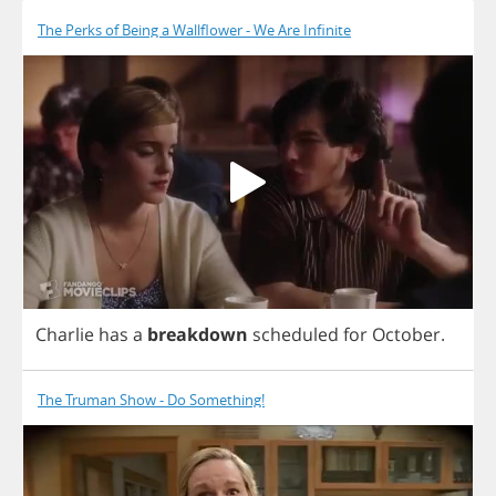
The Perks of Being a Wallflower - We Are Infinite
Charlie
has
a
breakdown
scheduled
for
October
.
The Truman Show - Do Something!