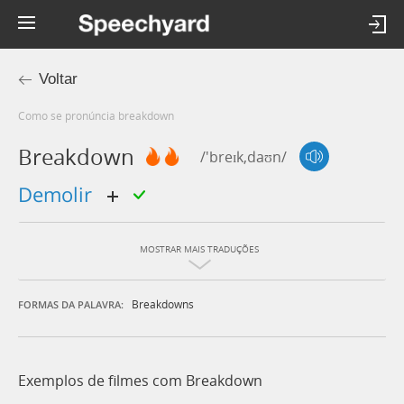
Voltar
Como se pronúncia breakdown
Breakdown
/'breɪk,daʊn/
demolir
MOSTRAR MAIS TRADUÇÕES
Breakdowns
FORMAS DA PALAVRA:
Exemplos de filmes com Breakdown