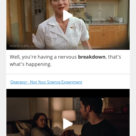
Well
, you're
having
a
nervous
breakdown
,
that's
what's
happening
.
Operator - Not Your Science Experiment