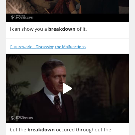
I
can
show
you
a
breakdown
of
it
.
Futureworld - Discussing the Malfunctions
but
the
breakdown
occured
throughout
the