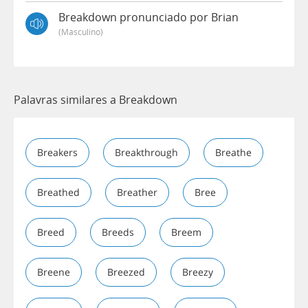
Breakdown pronunciado por Brian
(masculino)
Palavras similares a Breakdown
Breakers
Breakthrough
Breathe
Breathed
Breather
Bree
Breed
Breeds
Breem
Breene
Breezed
Breezy