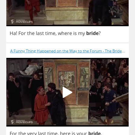
Ha
!
For
the
last
time
,
where
is
my
bride
?
A Funny Thing Happened on the Way to the Forum - The Bride Is Dea
For
the
very
last
time
,
here
is
your
bride
.