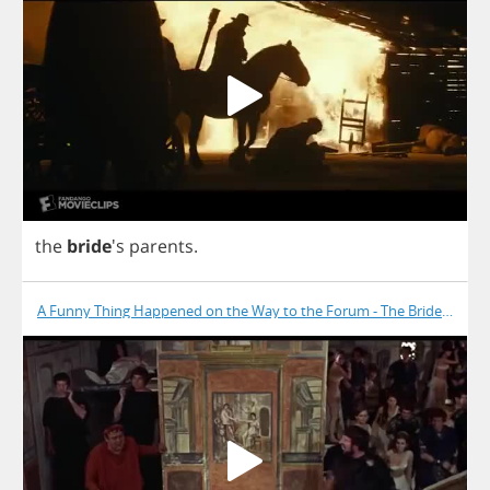
the
bride
's
parents
.
A Funny Thing Happened on the Way to the Forum - The Bride Is Dea