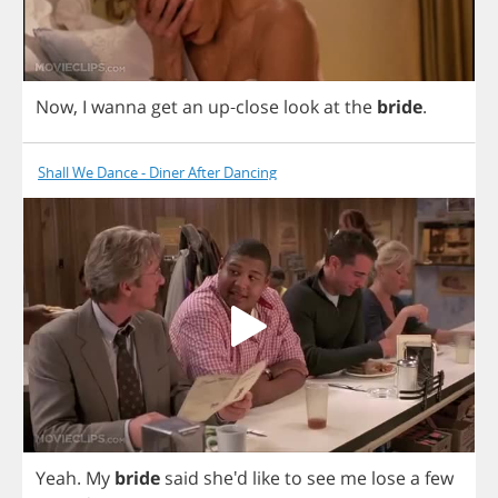
Now
,
I
wanna
get
an
up
-
close
look
at
the
bride
.
Shall We Dance - Diner After Dancing
Yeah
.
My
bride
said
she'd
like
to
see
me
lose
a
few