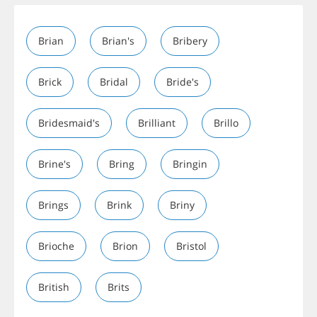
Brian
Brian's
Bribery
Brick
Bridal
Bride's
Bridesmaid's
Brilliant
Brillo
Brine's
Bring
Bringin
Brings
Brink
Briny
Brioche
Brion
Bristol
British
Brits