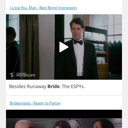
I Love You, Man - Best Bond Impression
Besides
Runaway
Bride
.
The
ESPYs
.
Bridesmaids - Ready to Partay