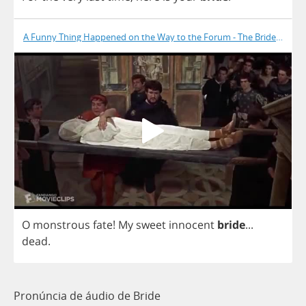
A Funny Thing Happened on the Way to the Forum - The Bride Is Dea
O
monstrous
fate
!
My
sweet
innocent
bride
...
dead
.
Pronúncia de áudio de Bride