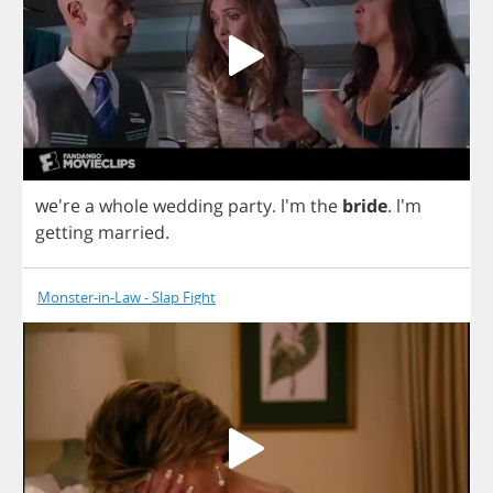
we're
a
whole
wedding
party
. l'm
the
bride
. l'm
getting
married
.
Monster-in-Law - Slap Fight