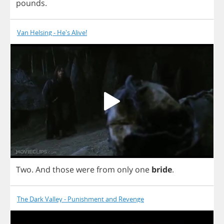
pounds
.
Van Helsing - He's Alive!
Two
.
And
those
were
from
only
one
bride
.
The Dark Valley - Punishment and Revenge