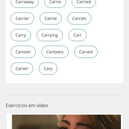
Carraway
Carrie
Carried
Carrier
Carrot
Carrots
Carry
Carrying
Cart
Cartoon
Cartoons
Carved
Carver
Cary
Exercícios em vídeo