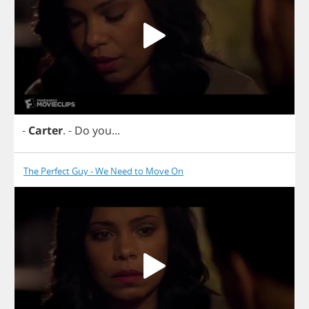
-
Carter
.
-
Do
you
...
The Perfect Guy - We Need to Move On