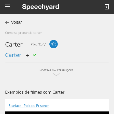
Voltar
Como se pronúncia carter
Carter
/'kɑrtər/
carter
MOSTRAR MAIS TRADUÇÕES
Exemplos de filmes com Carter
Scarface - Political Prisoner