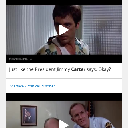
Just
like
the
President
Jimmy
Carter
says
.
Okay
?
Scarface - Political Prisoner