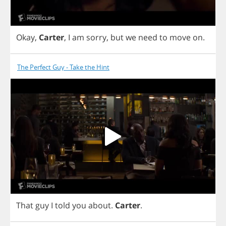
Okay
,
Carter
,
I
am
sorry
,
but
we
need
to
move
on
.
The Perfect Guy - Take the Hint
That
guy
I
told
you
about
.
Carter
.