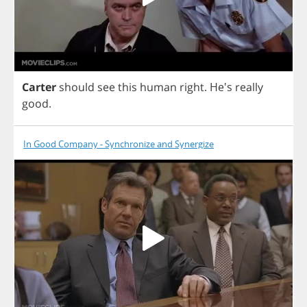
Carter
should
see
this
human
right
.
He's
really
good
.
In Good Company - Synchronize and Synergize