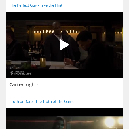
The Perfect Guy - Take the Hint
Carter
,
right
?
Truth or Dare - The Truth of The Game