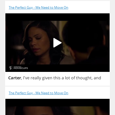
The Perfect Guy - We Need to Move On
Carter
, I've
really
given
this
a
lot
of
thought
,
and
The Perfect Guy - We Need to Move On