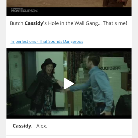
Butch
Cassidy
's
Hole
in
the
Wall
Gang
... That's
me
!
Imperfections - That Sounds Dangerous
-
Cassidy
.
-
Alex
.