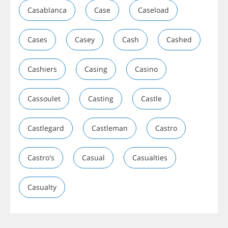
Casablanca
Case
Caseload
Cases
Casey
Cash
Cashed
Cashiers
Casing
Casino
Cassoulet
Casting
Castle
Castlegard
Castleman
Castro
Castro's
Casual
Casualties
Casualty