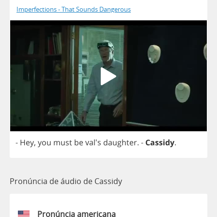
Imperfections - That Sounds Dangerous
-
Hey
,
you
must
be
val's
daughter
.
-
Cassidy
.
Pronúncia de áudio de Cassidy
Pronúncia americana