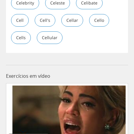
Celebrity
Celeste
Celibate
Cell
Cell's
Cellar
Cello
Cells
Cellular
Exercícios em vídeo