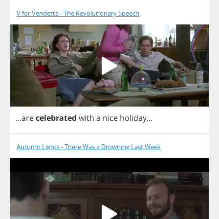
V for Vendetta - The Revolutionary Speech
...
are
celebrated
with
a
nice
holiday
...
Autumn Lights - There Was a Drowning Last Week