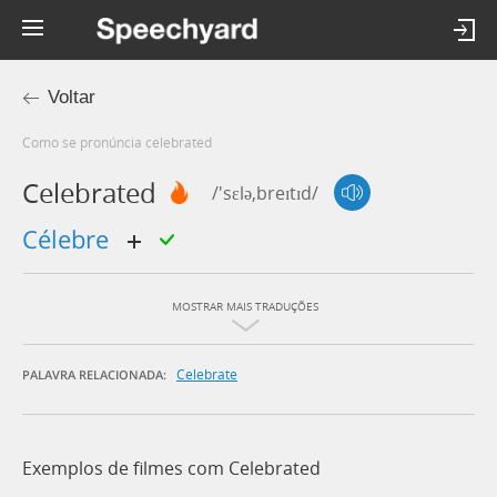
Voltar
Como se pronúncia celebrated
Celebrated
/'sɛlə,breɪtɪd/
célebre
MOSTRAR MAIS TRADUÇÕES
Celebrate
PALAVRA RELACIONADA:
Exemplos de filmes com Celebrated