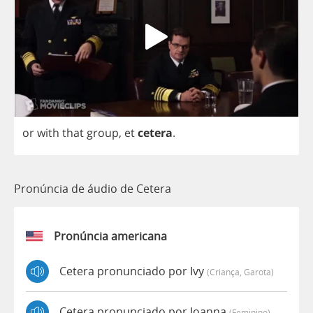
or
with
that
group
,
et
cetera
.
Pronúncia de áudio de Cetera
Pronúncia americana
Cetera pronunciado por Ivy
(criança, Garota)
Cetera pronunciado por Joanna
(feminino)