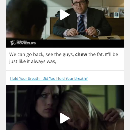
We
can
go
back
,
see
the
guys
,
chew
the
fat
, it'll
be
just
like
it
always
was
,
Hold Your Breath - Did You Hold Your Breath?