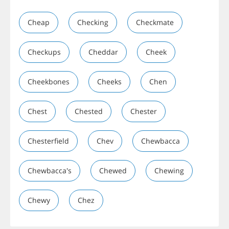
Cheap
Checking
Checkmate
Checkups
Cheddar
Cheek
Cheekbones
Cheeks
Chen
Chest
Chested
Chester
Chesterfield
Chev
Chewbacca
Chewbacca's
Chewed
Chewing
Chewy
Chez