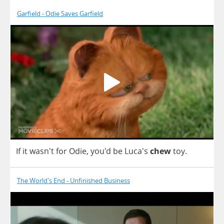
Garfield - Odie Saves Garfield
If
it
wasn't
for
Odie
,
you'd
be
Luca's
chew
toy
.
The World's End - Unfinished Business