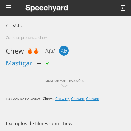
Voltar
Como se pronúncia chew
Chew
/tʃu/
mastigar
MOSTRAR MAIS TRADUÇÕES
Chews
,
Chewing
,
Chewed
,
Chewed
FORMAS DA PALAVRA:
Exemplos de filmes com Chew