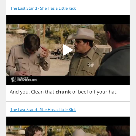
The Last Stand - She Has a Little Kick
And
you
.
Clean
that
chunk
of
beef
off
your
hat
.
The Last Stand - She Has a Little Kick