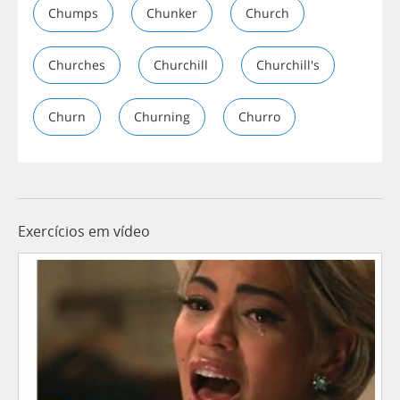
Chumps
Chunker
Church
Churches
Churchill
Churchill's
Churn
Churning
Churro
Exercícios em vídeo