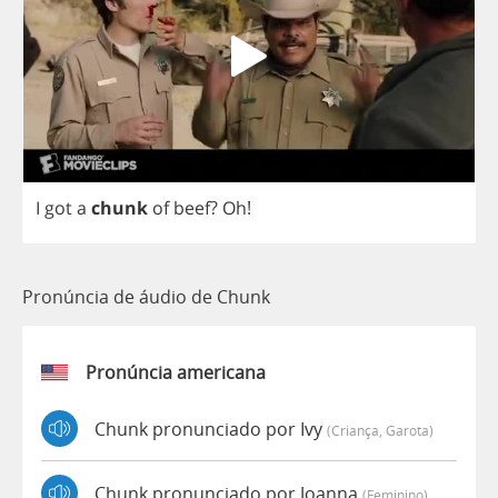
I
got
a
chunk
of
beef
?
Oh
!
Pronúncia de áudio de Chunk
Pronúncia americana
Chunk pronunciado por Ivy
(criança, Garota)
Chunk pronunciado por Joanna
(feminino)