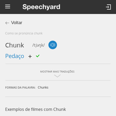
Voltar
Como se pronúncia chunk
Chunk
/tʃəŋk/
pedaço
MOSTRAR MAIS TRADUÇÕES
Chunks
FORMAS DA PALAVRA:
Exemplos de filmes com Chunk