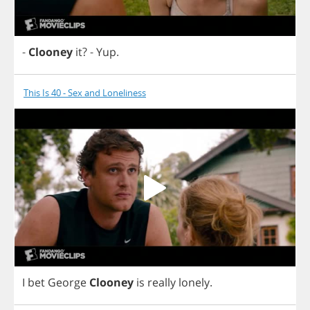
-
Clooney
it
?
-
Yup
.
This Is 40 - Sex and Loneliness
I
bet
George
Clooney
is
really
lonely
.