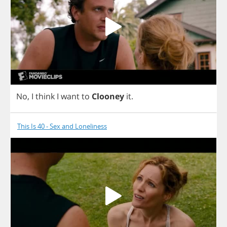
No
,
I
think
I
want
to
Clooney
it
.
This Is 40 - Sex and Loneliness