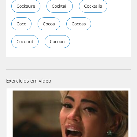
Cocksure
Cocktail
Cocktails
Coco
Cocoa
Cocoas
Coconut
Cocoon
Exercícios em vídeo