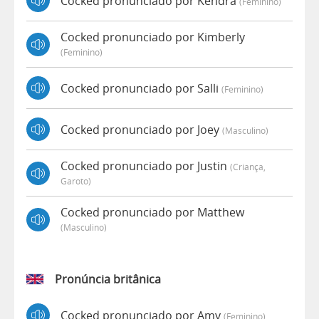
Cocked pronunciado por Kendra
(feminino)
Cocked pronunciado por Kimberly
(feminino)
Cocked pronunciado por Salli
(feminino)
Cocked pronunciado por Joey
(masculino)
Cocked pronunciado por Justin
(criança,
Garoto)
Cocked pronunciado por Matthew
(masculino)
Pronúncia britânica
Cocked pronunciado por Amy
(feminino)