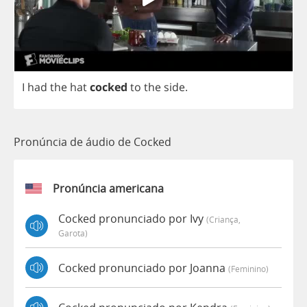
I
had
the
hat
cocked
to
the
side
.
Pronúncia de áudio de Cocked
Pronúncia americana
Cocked pronunciado por Ivy
(criança,
Garota)
Cocked pronunciado por Joanna
(feminino)