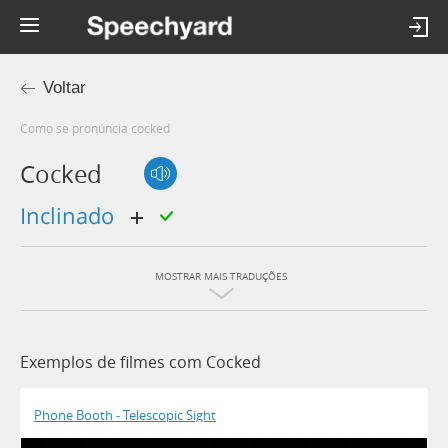
Voltar
Como se pronúncia cocked
Cocked
inclinado
MOSTRAR MAIS TRADUÇÕES
Exemplos de filmes com Cocked
Phone Booth - Telescopic Sight