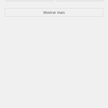
Mostrar mais