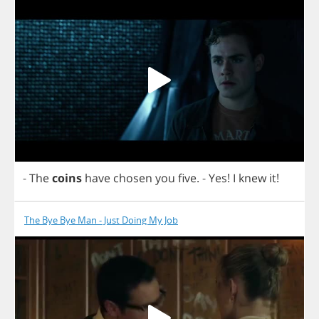
-
The
coins
have
chosen
you
five
.
-
Yes
!
I
knew
it
!
The Bye Bye Man - Just Doing My Job