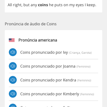
All
right
,
but
any
coins
he
puts
on
my
eyes
I
keep
.
Pronúncia de áudio de Coins
Pronúncia americana
Coins pronunciado por Ivy
(criança, Garota)
Coins pronunciado por Joanna
(feminino)
Coins pronunciado por Kendra
(feminino)
Coins pronunciado por Kimberly
(feminino)