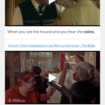
When
you
see
the
hound
and
you
hear
the
coins
,
A Funny Thing Happened on the Way to the Forum - The Bride Is Dea