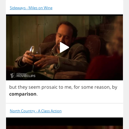
Sideways - Miles on Wine
but
they
seem
prosaic
to
me
,
for
some
reason
,
by
comparison
.
North Country - A Class Action