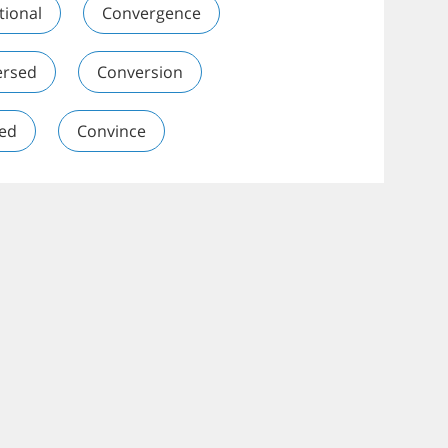
tional
Convergence
ersed
Conversion
ted
Convince