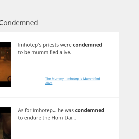
m Condemned
Imhotep's
priests
were
condemned
to
be
mummified
alive
.
The Mummy - Imhotep Is Mummified
Alive
As
for
Imhotep
...
he
was
condemned
to
endure
the
Hom
-
Dai
...