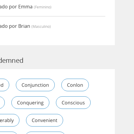
iado por Emma
(feminino)
do por Brian
(masculino)
ondemned
ed
Conjunction
Conlon
Conquering
Conscious
erably
Convenient