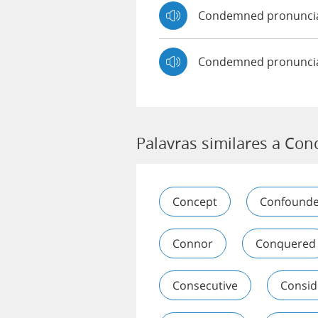
Condemned pronunc
Condemned pronuncia
Palavras similares a C
Concept
Confound
Connor
Conquered
Consecutive
Consid