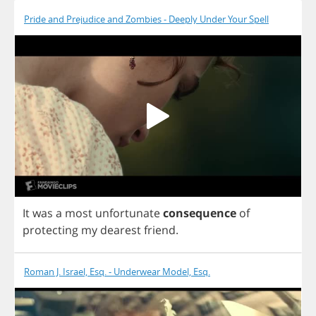
Pride and Prejudice and Zombies - Deeply Under Your Spell
It
was
a
most
unfortunate
consequence
of
protecting
my
dearest
friend
.
Roman J. Israel, Esq. - Underwear Model, Esq.