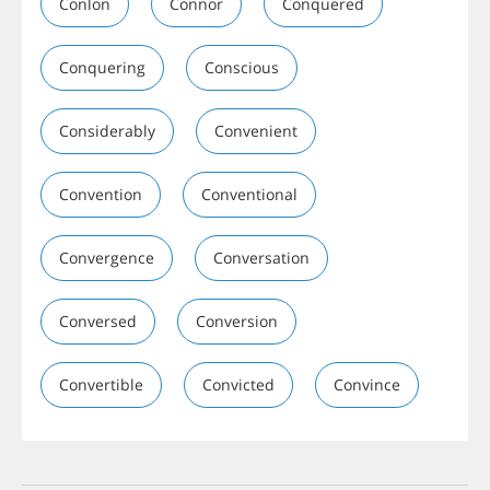
Conlon
Connor
Conquered
Conquering
Conscious
Considerably
Convenient
Convention
Conventional
Convergence
Conversation
Conversed
Conversion
Convertible
Convicted
Convince