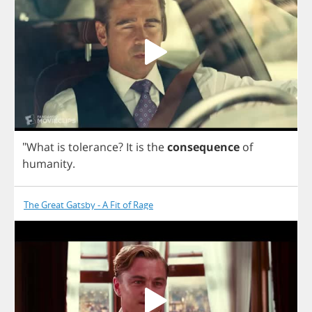
"
What
is
tolerance
?
It
is
the
consequence
of
humanity
.
The Great Gatsby - A Fit of Rage