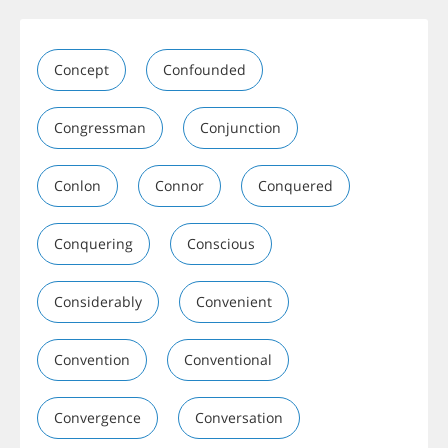
Concept
Confounded
Congressman
Conjunction
Conlon
Connor
Conquered
Conquering
Conscious
Considerably
Convenient
Convention
Conventional
Convergence
Conversation