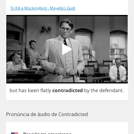
To Kill a Mockingbird - Mayella's Guilt
but
has
been
flatly
contradicted
by
the
defendant
.
Pronúncia de áudio de Contradicted