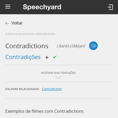
Voltar
Como se pronúncia contradictions
Contradictions
/,kɑntrə'dɪkʃən/
contradições
MOSTRAR MAIS TRADUÇÕES
Contradiction
PALAVRA RELACIONADA:
Exemplos de filmes com Contradictions