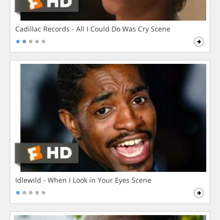
Cadillac Records - All I Could Do Was Cry Scene
Idlewild - When I Look in Your Eyes Scene