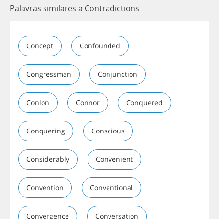
Palavras similares a Contradictions
Concept
Confounded
Congressman
Conjunction
Conlon
Connor
Conquered
Conquering
Conscious
Considerably
Convenient
Convention
Conventional
Convergence
Conversation