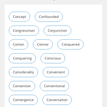
Concept
Confounded
Congressman
Conjunction
Conlon
Connor
Conquered
Conquering
Conscious
Considerably
Convenient
Convention
Conventional
Convergence
Conversation